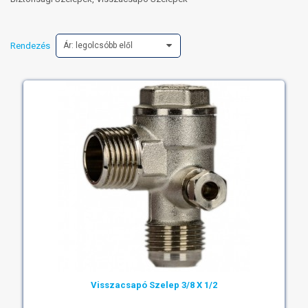
Rendezés
Ár: legolcsóbb elől
Visszacsapó Szelep 3/8 X 1/2